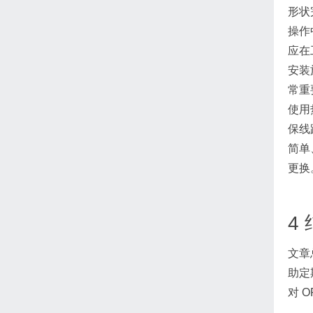
形状
操作
应在
安装
常重
使用
保线
简单
更换
4
文章
助定
对 