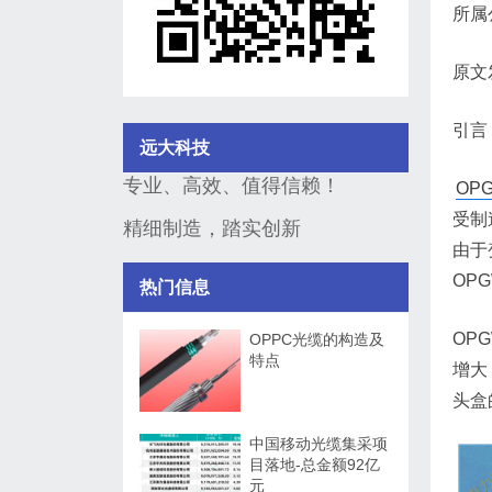
所属
原文
引言
远大科技
专业、高效、值得信赖！
OP
受制
精细制造，踏实创新
由于
OP
热门信息
OP
OPPC光缆的构造及
特点
增大
头盒
中国移动光缆集采项
目落地-总金额92亿
元