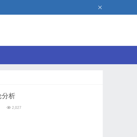
论分析
3
2,027