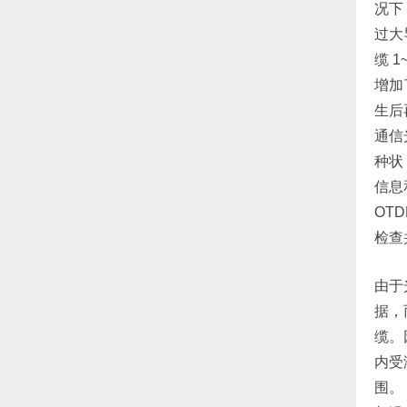
况下
过大
缆 
增加
生后
通信
种状
信息
OT
检查
由于
据，
缆。
内受
围。