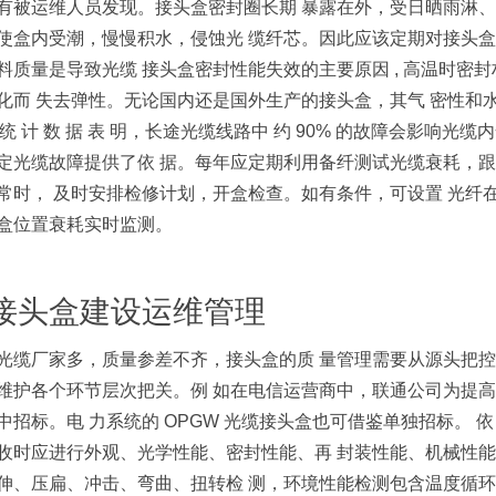
有被运维人员发现。接头盒密封圈长期 暴露在外，受日晒雨淋、
使盒内受潮，慢慢积水，侵蚀光 缆纤芯。因此应该定期对接头盒
料质量是导致光缆 接头盒密封性能失效的主要原因 , 高温时密
化而 失去弹性。无论国内还是国外生产的接头盒，其气 密性和水密性
re 统 计 数 据 表 明，长途光缆线路中 约 90% 的故障会影响
定光缆故障提供了依 据。每年应定期利用备纤测试光缆衰耗，跟
常时， 及时安排检修计划，开盒检查。如有条件，可设置 光纤在
盒位置衰耗实时监测。
 接头盒建设运维管理
光缆厂家多，质量参差不齐，接头盒的质 量管理需要从源头把控
维护各个环节层次把关。例 如在电信运营商中，联通公司为提高
中招标。电 力系统的 OPGW 光缆接头盒也可借鉴单独招标。 依 据 Y
收时应进行外观、光学性能、密封性能、再 封装性能、机械性能
伸、压扁、冲击、弯曲、扭转检 测，环境性能检测包含温度循环