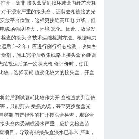
再打开，除非 接头盒受到损坏或盒内纤芯衰耗
，对于浸水严重的接头盒，还剪去相连接的光
的安放平台位置，这样更接近高压电 力线，但
电磁场强度增大，环境 恶化。因此，故障发
盒检查的接头 盒技术运维检测方法。根据电力
投运后 1~2 年）应进行例行纤芯检测，收集各
干燥剂，施工完毕后收集线路上接头盒 的距离
 光缆投运后第一次状态检 修评价时，使用
信息比较，选择衰耗 值变化较大的接头盒，开盒
将前后测试衰耗比较作为开 盒检查的判定依
害，只能剪去 受损光缆，甚至更换整盘光
，每年定期 有选择性的打开接头盒检查，观察盒
发现接头盒内受潮或浸水严重，应扩大检查范
检查项目，导致有些接头盒浸水已非常 严重，