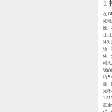
1
在 
减增
险。
往 
冰对
蚀，
体，
帽式
现的
约 
题，
光纤在
1 
度通信
仪（O