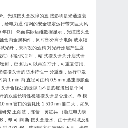
趋势。光缆接头盒故障的直 接影响是光通道衰
，给电力通 信网的安全稳定运行带来巨大风
5 年[1]，然而实际运维数据显示，光缆接头盒
锈蚀盒内金属构件，同时部分离子电解 或水结
擦拭光纤，未挥发的酒精 对光纤涂层产生腐
式）和卧式 2 种，帽 式接头盒为开启式盒
密封，密 封后可以再次打开，可重复使用。
示，光缆接头盒的防水特性十 分重要，运行中发
 min 内 直径可由约 0.5 mm 迅速膨胀至
接 头盒合拢处的缝隙而不是膨胀溢出是个问
模光纤的双波长特性检测接头盒是否浸水。单 模
310 nm 窗口的衰耗比 1 510 nm 窗口大，如果
测及运维研究 王彦波，陈蕾，黄红兵 （浙江电力调
.05 dB，即 可 判 断 接头盒浸水。由于光时域反射
误差可能超 过 0.02 dB，该测试方法准确度不高。光缆