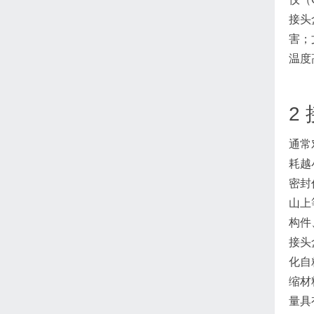
接头
害；
温度
2
通常
耗越
密封
山上
构件
接头
化自
缩材
量具