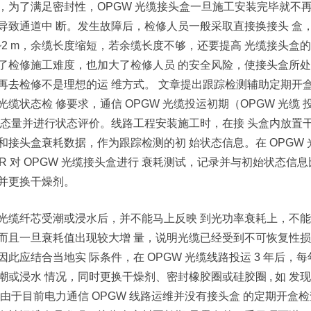
，为了满足密封性，OPGW 光缆接头盒一旦施工安装完毕就不
导致通道中 断。发生故障后，检修人员一般采取直接换接头 盒
1~2 m，余缆长度缩短，若余缆长度不够，还要提高 光缆接头盒
了检修施工难度，也加大了检修人员 的安全风险，使接头盒所处
再去检修不是理想的运 维方式。 文章提出跟踪检测辅助定期开
光缆状态检 修要求，通信 OPGW 光缆投运初期（OPGW 光缆 
 态量并进行状态评价。线路工程安装施工时，在接 头盒内放置
和接头盒衰耗数据，作为跟踪检测的初 始状态信息。在 OPGW
DR 对 OPGW 光缆接头盒进行 衰耗测试，记录并与初始状态
并更换干燥剂。
光缆纤芯受潮或浸水后，并不能马上反映 到光功率衰耗上，不能
而且一旦衰耗值出现较大增 量，说明光缆已经受到不可恢复性损
因此应结合当地实 际条件，在 OPGW 光缆线路投运 3 年后
潮或浸水 情况，同时更换干燥剂、密封橡胶圈或硅胶圈 , 如 
 由于目前电力通信 OPGW 线路运维并没有接头盒 的定期开盒