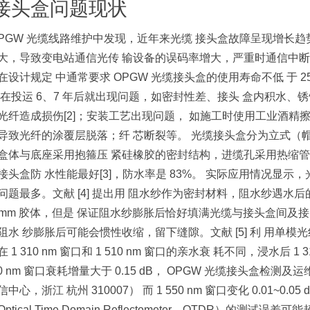
 接头盒问题现状
OPGW 光缆线路维护中发现，近年来光缆 接头盒故障呈现增长
大，导致变电站通信光传 输设备的误码率增大，严重时通信中断
在设计规定 中通常要求 OPGW 光缆接头盒的使用寿命不低 于 2
往在投运 6、7 年后就出现问题，如密封性差、接头 盒内积水、
光纤造成损伤[2]；安装工艺出现问题， 如施工时使用工业酒精
导致光纤的涂覆层脱落；纤 芯断裂等。 光缆接头盒分为立式（帽
盒体与底座采用抱箍压 紧硅橡胶的密封结构，进缆孔采用热缩管
接头盒防 水性能最好[3]，防水率是 83%。 实际应用情况显
问题最多。文献 [4] 提出用 阻水纱作为密封材料，阻水纱遇水后的第 1
5 mm 胶体，但是 保证阻水纱膨胀后恰好填满光缆与接头盒间及
阻水 纱膨胀后可能会惯性收缩，留下缝隙。文献 [5] 利 用单
 1 310 nm 窗口和 1 510 nm 窗口的亲水衰 耗不同，浸水后 1 
310 nm 窗口衰耗增量大于 0.15 dB， OPGW 光缆接头盒检
中心，浙江 杭州 310007） 而 1 550 nm 窗口变化 0.01~0
ptical Time Domain Reflectometer，OTDR）的测试