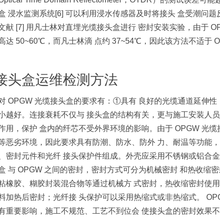
盒 浸水监测系统[6] 可以利用浸水传感器及时将接头 盒受潮问
文献 [7] 用凡士林对直埋光缆接头盒进行 密封安装实验，由于 
高达 50~60℃，而凡士林滴 点约 37~54℃，因此该方法不适于 
 接头盒运维检测方法
对 OPGW 光缆接头盒的要求有：①具有 良好的光缆通道延伸性，
小越好。连接衰耗不仅与 接头盒的结构有关，更与施工安装人员
作用，保护 盒内的纤芯不受外界环境的影响。由于 OPGW 光
等恶劣环境，因此要求具有防潮、防水、防外 力、耐温等功能，
、密封元件和光纤 接头保护件组成。外壳应采用不锈钢或铝合金
盒 与 OPGW 之间的密封，密封方式可分为机械密封 和热收缩
粘橡胶、糊胶封装混合物等通过机械方 式密封，热收缩密封使用
料加热后密封；光纤接 头保护可以采用热缩式或非热缩式。 OP
有重要影响，施工不规范、工艺不到位会 使接头盒的密封效果不