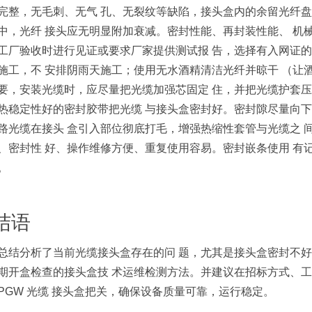
完整，无毛刺、无气 孔、无裂纹等缺陷，接头盒内的余留光纤盘
中，光纤 接头应无明显附加衰减。密封性能、再封装性能、 机
工厂验收时进行见证或要求厂家提供测试报 告，选择有入网证的
施工，不 安排阴雨天施工；使用无水酒精清洁光纤并晾干 （让
要，安装光缆时，应尽量把光缆加强芯固定 住，并把光缆护套压
热稳定性好的密封胶带把光缆 与接头盒密封好。密封隙尽量向下
路光缆在接头 盒引入部位彻底打毛，增强热缩性套管与光缆之 
、密封性 好、操作维修方便、重复使用容易。密封嵌条使用 有
。
 结语
总结分析了当前光缆接头盒存在的问 题，尤其是接头盒密封不好
期开盒检查的接头盒技 术运维检测方法。并建议在招标方式、工
OPGW 光缆 接头盒把关，确保设备质量可靠，运行稳定。